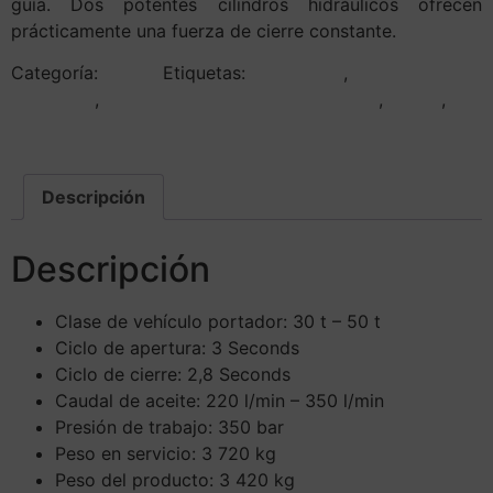
guía. Dos potentes cilindros hidráulicos ofrecen
prácticamente una fuerza de cierre constante.
Categoría:
Epiroc
Etiquetas:
CC 3700 U
,
Cortadora
Hidráulica
,
Cortadora Hidráulica CC 3700 U
,
epiroc
,
volcarent
Descripción
Descripción
Clase de vehículo portador:
30 t – 50 t
Ciclo de apertura:
3 Seconds
Ciclo de cierre: 2,8 Seconds
Caudal de aceite:
220 l/min – 350 l/min
Presión de trabajo:
350 bar
Peso en servicio:
3 720 kg
Peso del producto:
3 420 kg