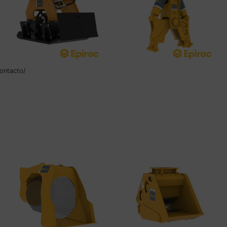
ontacto/
Compactador Hidráulico
Cortadora Hidráulica CC
HC850
3700 U
Leer más
Leer más