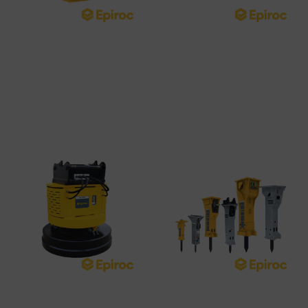
Cuchara Cribadora BS
Cuchara Trituradora BC
1600
2500
Leer más
Leer más