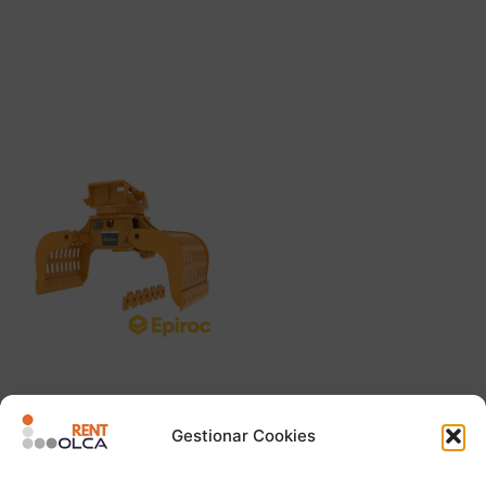
Imán de excavadora HM
Martillos Epiroc
1500
Leer más
Leer más
Pinza Hidráulica MG1500
Gestionar Cookies
Leer más