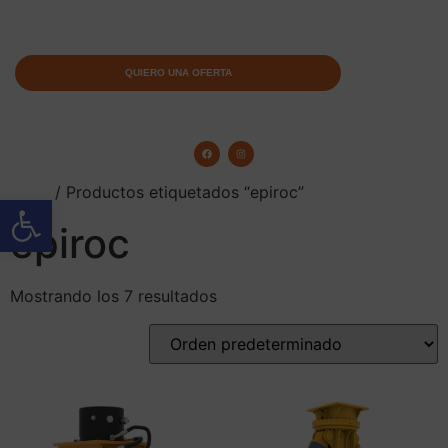
QUIERO UNA OFERTA
Inicio
/ Productos etiquetados “epiroc”
Abrir barra de herramientas
epiroc
Mostrando los 7 resultados