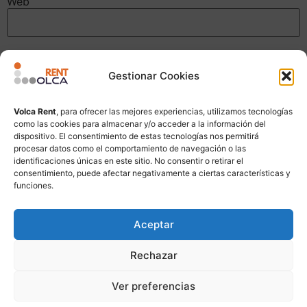
Web
Guarda mi nombre, correo electrónico y web en este
Gestionar Cookies
navegador para la próxima vez que comente.
Volca Rent
, para ofrecer las mejores experiencias, utilizamos tecnologías
como las cookies para almacenar y/o acceder a la información del
dispositivo. El consentimiento de estas tecnologías nos permitirá
procesar datos como el comportamiento de navegación o las
identificaciones únicas en este sitio. No consentir o retirar el
consentimiento, puede afectar negativamente a ciertas características y
funciones.
Aceptar
Rechazar
Ver preferencias
Alquiler de Maquinaria de Construcción