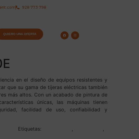
rent.com
928 773 798
QUIERO UNA OFERTA
0E
iencia en el diseño de equipos resistentes y
zar que su gama de tijeras eléctricas también
res más altos. Con un acabado de pintura de
aracterísticas únicas, las máquinas tienen
ridad, facilidad de uso, confiabilidad y
Tijeras
Etiquetas:
JCB S1930E
,
plataformas
,
carent