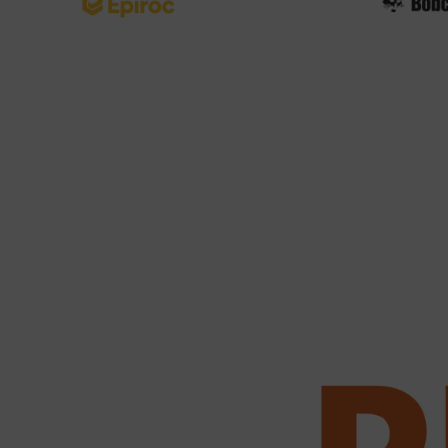
ctador Hidráulico HC850
BOBCAT FP20.50
más
Leer más