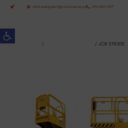
ventasalquiler1@volcanarias.es
674 850 937
Abrir barra de herramientas
Inicio
/
Plataformas de Tijeras
/ JCB S1930E