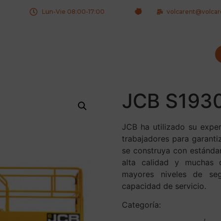
Lun-Vie 08:00-17:00
volcarent@volca
JCB S193
JCB ha utilizado su exper
trabajadores para garanti
se construya con estánda
alta calidad y muchas c
mayores niveles de segu
capacidad de servicio.
Categoría:
Plataformas de 
plataformas de tijeras
,
vol