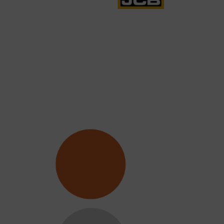
JCB 532-70
Compa
Leer más
Leer 