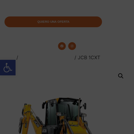
QUIERO UNA OFERTA
Inicio
/
Excavadoras Giratorias
/ JCB 1CXT
Abrir barra de herramientas