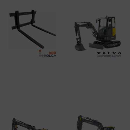
PINZA
VOLVO ECR25
Leer más
Leer más