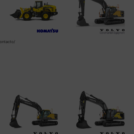
ontacto/
KOMATSU WA320
VOLVO EC200E
Leer más
Leer más