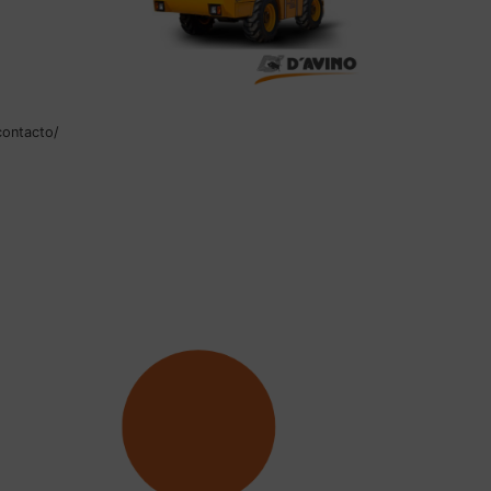
contacto/
D´AVINO 440.2
Leer más