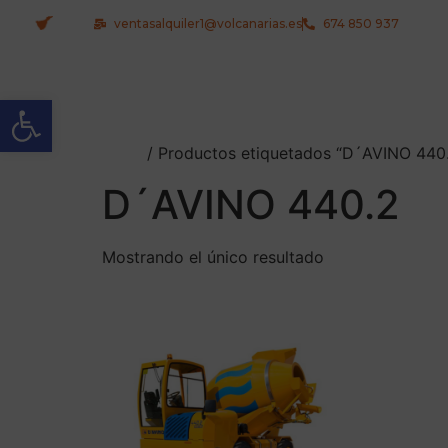
ventasalquiler1@volcanarias.es
674 850 937
Abrir barra de herramientas
Inicio
/ Productos etiquetados “D´AVINO 440
D´AVINO 440.2
Mostrando el único resultado