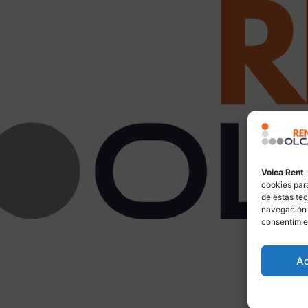
Volca Rent
,
cookies para
de estas te
navegación o
consentimie
A