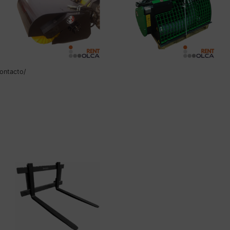
ontacto/
BARREDORA
CAZO CH-100
HORMIGONERA
Leer más
Leer más