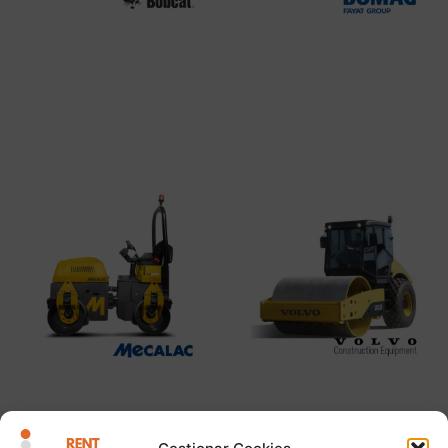
BOBCAT WR65
BOMAG BW-138-AD
Leer más
Leer más
MECALAC TV1000
VOLVO SD122d